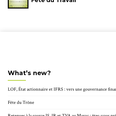
Fête du Travail
What’s new?
LOF, État actionnaire et IFRS : vers une gouvernance fina
Fête du Trône
Retenues à la source IS, IR et TVA au Maroc : êtes-vous prê